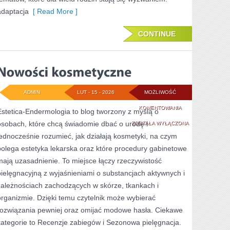
adaptacja
[ Read More ]
CONTINUE
ADMIN
LUT - 15 - 2026
MOŻLIWOŚĆ
NOWOŚCI
KOMENTOWANIA
Estetica-Endermologia to blog tworzony z myślą o
osobach, które chcą świadomie dbać o urodę i
KOSMETYCZNE
ZOSTAŁA WYŁĄCZONA
jednocześnie rozumieć, jak działają kosmetyki, na czym
polega estetyka lekarska oraz które procedury gabinetowe
mają uzasadnienie. To miejsce łączy rzeczywistość
pielęgnacyjną z wyjaśnieniami o substancjach aktywnych i
zależnościach zachodzących w skórze, tkankach i
organizmie. Dzięki temu czytelnik może wybierać
rozwiązania pewniej oraz omijać modowe hasła. Ciekawe
kategorie to Recenzje zabiegów i Sezonowa pielęgnacja.