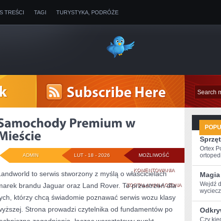
IS TREŚCI
TAGI
TURYSTYKA, PODRÓŻE
POP
Sprzęt
Ortex P
ortopedi
ADMIN
LUT - 18 - 2026
MOŻLIWOŚĆ
SAMOCHODY
KOMENTOWANIA
Landworld to serwis stworzony z myślą o właścicielach
Magia
Wejdź d
marek brandu Jaguar oraz Land Rover. To przestrzeń dla
PREMIUM
ZOSTAŁA WYŁĄCZONA
wyciecze
tych, którzy chcą świadomie poznawać serwis wozu klasy
W
wyższej. Strona prowadzi czytelnika od fundamentów po
Odkry
MIEŚCIE
Czy kie