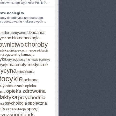
 malowniczego wybrzeża Polski? ...
sze noclegi w
amy⁢ do odkrycia najnowszego
w podróżowaniu - ⁢luksusowych ...
badania
apteka
asertywność
yczne
biotechnologia
choroby
ownictwo
styka
dieta
e-commerce
edukacja
egzaminy
farmacja
zna
yka
gry edukacyjne
hotele butikowe
materiały medyczne
tycje
ycyna
mieszkanie
tocykle
ochrona
ody
opieka
odchudzanie
opieka zdrowotna
zna
ilaktyka
przychodnia
psychologia społeczna
gia
pty
sprzęt
rehabilitacja
superfoods
czny