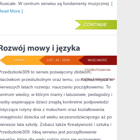
Musicale. W centrum serwisu są fundamenty muzycznej
[
Read More ]
CONTINUE
ADMIN
LUT - 15 - 2026
MOŻLIWOŚĆ
ROZWÓJ
KOMENTOWANIA
Przedszkole309 to serwis poświęcony żłobkom,
placówkom przedszkolnym oraz temu, co najważniejsze w
MOWY
ZOSTAŁA WYŁĄCZONA
pierwszych latach rozwoju: nauczaniu początkowemu. To
I
centrum wiedzy, w którym mamy i tatusiowie, pedagodzy i
JĘZYKA
osoby wspierające dzieci znajdą konkretne podpowiedzi
dotyczące rutyny dnia z maluchem oraz kształtowania
umiejętności dziecka od wieku wczesnodziecięcego aż po
pierwsze lata szkoły. Zobacz także Kreatywność i sztuka i
Przedszkole309. Ideą serwisu jest porządkowanie
tematów, które dla wielu rodzin stają się wyzwaniem: