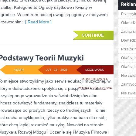
znajdziesz tu wskazówki, jak przełożyć styl na konkretną
działkę. Kategorie to Ogrody użytkowe i Kwiaty w
Przeczyta
ogrodzie. W centrum naszej uwagi są ogrody z motywem
przewodnim:
[ Read More ]
Odwiedź 
Zapisz s
CONTINUE
Dowiedz 
Przejdź n
Otwórz, 
Otwórz, 
ADMIN
LUT - 16 - 2026
MOŻLIWOŚĆ
Nie zwlek
PODSTAWY
KOMENTOWANIA
To miejsce stworzyliśmy jako serwis edukacji muzycznej, w
Zaintry
którym doświadczenie spotyka się z pasją. Jeśli szukasz
TEORII
ZOSTAŁA WYŁĄCZONA
Nie zwlek
przystępnego wprowadzenia w świat dźwięków albo
MUZYKI
chcesz odświeżyć fundamenty, znajdziesz tu materiały
prowadzące od prostych rzeczy do trudniejszych. To nie
jest sucha encyklopedia, tylko praktyczna baza dla osób,
które chcą lepiej rozumieć muzykę. Nowości na stronie
Muzyka a Rozwój Mózgu i Uczenie się i Muzyka Filmowa i