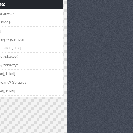
j artykuł
stronę
ię
się więcej tutaj
a stronę tutaj
by zobaczyć
by zobaczyć
aj, kliknij
gowany? Sprawdź
aj, kliknij