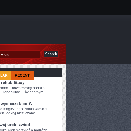
ULAR
RECENT
 rehabilitacy
oland – nowoczesny portal o
i, rehabilitacji i świadomym ...
 wycieczek po W
o magicznego świata włoskich
k i odkryj ‌niezliczone ...
waj uroki zwied
dykolwiek​ marzyłeś o podróży