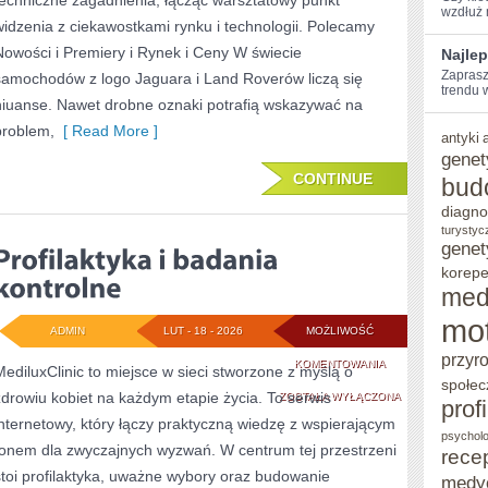
techniczne zagadnienia, łącząc warsztatowy punkt
wzdłuż‍
widzenia z ciekawostkami rynku i technologii. Polecamy
Nowości i Premiery i Rynek i Ceny W świecie
Najlep
Zaprasz
samochodów z logo Jaguara i Land Roverów liczą się
trendu 
niuanse. Nawet drobne oznaki potrafią wskazywać na
problem,
[ Read More ]
antyki
genet
CONTINUE
bud
diagno
turystyc
genet
korepe
med
mo
ADMIN
LUT - 18 - 2026
MOŻLIWOŚĆ
przyr
PROFILAKTYKA
KOMENTOWANIA
MediluxClinic to miejsce w sieci stworzone z myślą o
społec
zdrowiu kobiet na każdym etapie życia. To serwis
I
ZOSTAŁA WYŁĄCZONA
prof
internetowy, który łączy praktyczną wiedzę z wspierającym
BADANIA
psycholo
tonem dla zwyczajnych wyzwań. W centrum tej przestrzeni
rece
KONTROLNE
stoi profilaktyka, uważne wybory oraz budowanie
medy