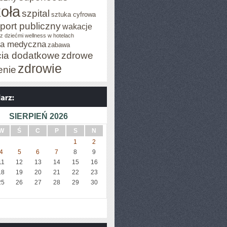
oła
szpital
sztuka cyfrowa
port publiczny
wakacje
z dziećmi
wellness w hotelach
za medyczna
zabawa
cia dodatkowe
zdrowe
zdrowie
enie
SIERPIEŃ 2026
W
Ś
C
P
S
N
1
2
4
5
6
7
8
9
11
12
13
14
15
16
18
19
20
21
22
23
25
26
27
28
29
30