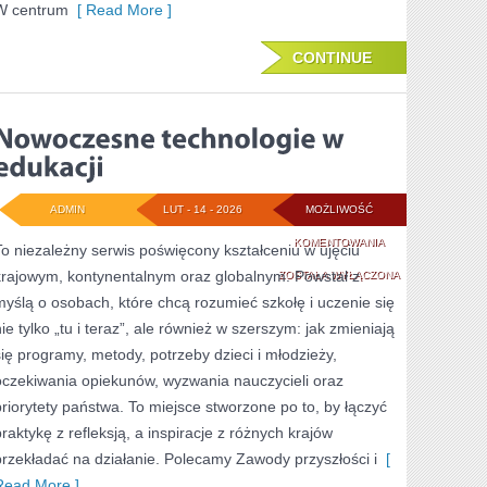
W centrum
[ Read More ]
CONTINUE
ADMIN
LUT - 14 - 2026
MOŻLIWOŚĆ
NOWOCZESNE
KOMENTOWANIA
To niezależny serwis poświęcony kształceniu w ujęciu
krajowym, kontynentalnym oraz globalnym. Powstał z
TECHNOLOGIE
ZOSTAŁA WYŁĄCZONA
myślą o osobach, które chcą rozumieć szkołę i uczenie się
W
nie tylko „tu i teraz”, ale również w szerszym: jak zmieniają
EDUKACJI
się programy, metody, potrzeby dzieci i młodzieży,
oczekiwania opiekunów, wyzwania nauczycieli oraz
priorytety państwa. To miejsce stworzone po to, by łączyć
praktykę z refleksją, a inspiracje z różnych krajów
przekładać na działanie. Polecamy Zawody przyszłości i
[
Read More ]