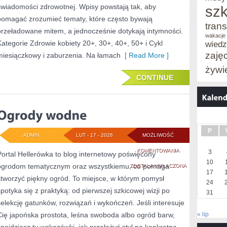
świadomości zdrowotnej. Wpisy powstają tak, aby
szk
pomagać zrozumieć tematy, które często bywają
trans
przeładowane mitem, a jednocześnie dotykają intymności.
wakacje 
Kategorie Zdrowie kobiety 20+, 30+, 40+, 50+ i Cykl
wied
zaję
miesiączkowy i zaburzenia. Na łamach
[ Read More ]
żywi
CONTINUE
P
ADMIN
LUT - 17 - 2026
MOŻLIWOŚĆ
OGRODY
KOMENTOWANIA
3
Portal Hellerówka to blog internetowy poświęcony
10
ogrodom tematycznym oraz wszystkiemu, co pomaga
WODNE
ZOSTAŁA WYŁĄCZONA
17
stworzyć piękny ogród. To miejsce, w którym pomysł
24
spotyka się z praktyką: od pierwszej szkicowej wizji po
31
selekcję gatunków, rozwiązań i wykończeń. Jeśli interesuje
Cię japońska prostota, leśna swoboda albo ogród barw,
« lip