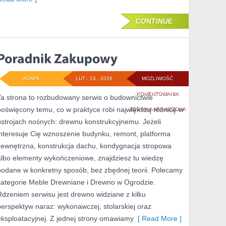
CONTINUE
ADMIN
LUT - 13 - 2026
MOŻLIWOŚĆ
PORADNIK
KOMENTOWANIA
Ta strona to rozbudowany serwis o budownictwie
poświęcony temu, co w praktyce robi największą różnicę w
ZAKUPOWY
ZOSTAŁA WYŁĄCZONA
ustrojach nośnych: drewnu konstrukcyjnemu. Jeżeli
interesuje Cię wznoszenie budynku, remont, platforma
zewnętrzna, konstrukcja dachu, kondygnacja stropowa
albo elementy wykończeniowe, znajdziesz tu wiedzę
podane w konkretny sposób, bez zbędnej teorii. Polecamy
kategorie Meble Drewniane i Drewno w Ogrodzie.
Rdzeniem serwisu jest drewno widziane z kilku
perspektyw naraz: wykonawczej, stolarskiej oraz
eksploatacyjnej. Z jednej strony omawiamy
[ Read More ]