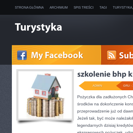
STRONA GŁÓWNA
ARCHIWUM
SPIS TREŚCI
TAGI
TURYSTYKA
ADMIN
GRU - 
Pożyczka dla zadłużonych Ch
środków na dokończenie kon
przeprowadzenie już od daw
Jeżeli tak, być może należał
legendarnych dzisiaj kredytó
ekspresowych pożyczek, udo