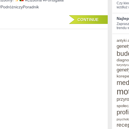
Lizbony!
#Lizbona #Portugalia
Czy kie
PODRÓZNICZY
#PodróżniczyPoradnik
wzdłuż‍
Najlep
CONTINUE
Zaprasz
trendu 
antyki
genet
bud
diagno
turystyc
genet
korepe
med
mo
przyr
społec
prof
psycholo
rece