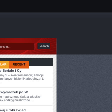
ULAR
RECENT
 Seriale i Cy
iny.pl – świat romansów, emocji i
mnianych historiiHarlequiny.pl to
.
 wycieczek po W
o magicznego świata włoskich
k i odkryj ‌niezliczone ...
waj uroki zwied