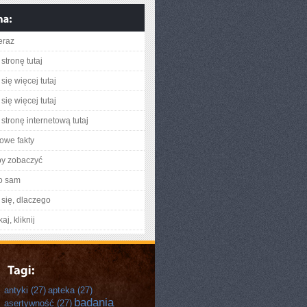
eraz
stronę tutaj
się więcej tutaj
się więcej tutaj
stronę internetową tutaj
owe fakty
by zobaczyć
o sam
się, dlaczego
aj, kliknij
antyki
(27)
apteka
(27)
badania
asertywność
(27)