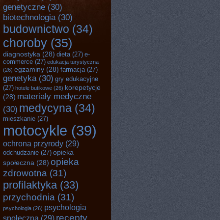
genetyczne
(30)
biotechnologia
(30)
budownictwo
(34)
choroby
(35)
diagnostyka
(28)
dieta
(27)
e-
commerce
(27)
edukacja turystyczna
egzaminy
(28)
farmacja
(27)
(26)
genetyka
(30)
gry edukacyjne
korepetycje
(27)
hotele butikowe
(26)
materiały medyczne
(28)
medycyna
(34)
(30)
mieszkanie
(27)
motocykle
(39)
ochrona przyrody
(29)
opieka
odchudzanie
(27)
opieka
społeczna
(28)
zdrowotna
(31)
profilaktyka
(33)
przychodnia
(31)
psychologia
psychologia
(26)
recepty
społeczna
(29)