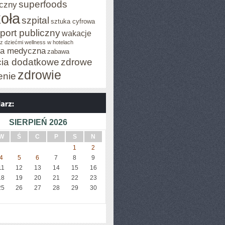
superfoods
czny
oła
szpital
sztuka cyfrowa
port publiczny
wakacje
z dziećmi
wellness w hotelach
za medyczna
zabawa
cia dodatkowe
zdrowe
zdrowie
enie
SIERPIEŃ 2026
W
Ś
C
P
S
N
1
2
4
5
6
7
8
9
11
12
13
14
15
16
18
19
20
21
22
23
25
26
27
28
29
30