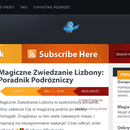
IS TREŚCI
TAGI
TURYSTYKA, PODRÓŻE
POP
Gorące
Harlequ
niezapo
ADMIN
MAJ - 1 - 2025
MOŻLIWOŚĆ
serwis ..
MAGICZNE
KOMENTOWANIA
Magiczne Zwiedzanie Lizbony to podróżniczy poradnik,
Magia
który zabierze Cię w magiczną podróż po stolicy
ZWIEDZANIE
ZOSTAŁA WYŁĄCZONA
Wejdź d
Portugalii. Znajdziesz w nim wiele ciekawych miejsc i
wyciecze
LIZBONY:
inspiracji na niezapomniane wakacje! Czas odkryć uroki
PORADNIK
Odkry