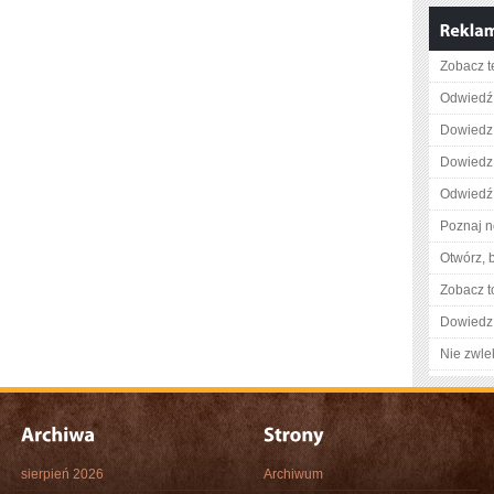
Zobacz t
Odwiedź 
Dowiedz 
Dowiedz 
Odwiedź 
Poznaj n
Otwórz, 
Zobacz t
Dowiedz 
Nie zwlek
sierpień 2026
Archiwum