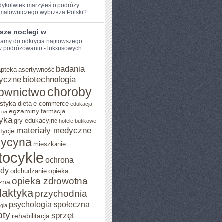
dykolwiek​ marzyłeś o podróży
 malowniczego wybrzeża Polski? ...
sze noclegi w
amy⁢ do odkrycia najnowszego
w podróżowaniu - ⁢luksusowych ...
badania
apteka
asertywność
yczne
biotechnologia
choroby
ownictwo
styka
dieta
e-commerce
edukacja
egzaminy
farmacja
zna
yka
gry edukacyjne
hotele butikowe
materiały medyczne
tycje
ycyna
mieszkanie
tocykle
ochrona
ody
opieka
odchudzanie
opieka zdrowotna
zna
ilaktyka
przychodnia
psychologia społeczna
gia
pty
sprzęt
rehabilitacja