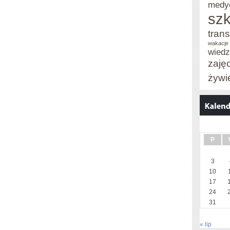
medy
szk
trans
wakacje 
wied
zaję
żywi
P
3
10
17
24
31
« lip