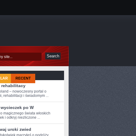
ULAR
RECENT
 rehabilitacy
oland – nowoczesny portal o
i, rehabilitacji i świadomym ...
 wycieczek po W
o magicznego świata włoskich
k i odkryj ‌niezliczone ...
waj uroki zwied
dykolwiek​ marzyłeś o podróży