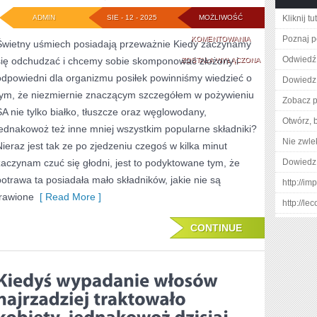
ADMIN
SIE - 12 - 2025
MOŻLIWOŚĆ
Kliknij tu
KIEDY
Poznaj p
KOMENTOWANIA
Świetny uśmiech posiadają przeważnie Kiedy zaczynamy
Odwiedź 
się odchudzać i chcemy sobie skomponować złożony i
ZACZYNAMY
ZOSTAŁA WYŁĄCZONA
odpowiedni dla organizmu posiłek powinniśmy wiedzieć o
Dowiedz s
SIĘ
tym, że niezmiernie znaczącym szczegółem w pożywieniu
Zobacz p
ODCHUDZAĆ
SA nie tylko białko, tłuszcze oraz węglowodany,
Otwórz, 
ORAZ
jednakowoż też inne mniej wszystkim popularne składniki?
Nie zwlek
Nieraz jest tak ze po zjedzeniu czegoś w kilka minut
PRAGNIEMY
zaczynam czuć się głodni, jest to podyktowane tym, że
Dowiedz 
SOBIE
potrawa ta posiadała mało składników, jakie nie są
http://im
SKOMPONOWAĆ
trawione
[ Read More ]
http://l
ZŁOŻONY
CONTINUE
ORAZ
WŁAŚCIWY