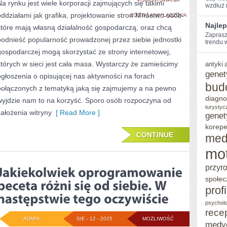
Na rynku jest wiele korporacji zajmujących się takimi
wzdłuż‍
oddziałami jak grafika, projektowanie stron Mnóstwo osób
ŻE
ZOSTAŁA WYŁĄCZONA
Najlep
które mają własną działalność gospodarczą, oraz chcą
TEORETYCZNIE
Zaprasz
podnieść popularność prowadzonej przez siebie jednostki
trendu 
KOMPUTERY
gospodarczej mogą skorzystać ze strony internetowej,
SĄ
których w sieci jest cała masa. Wystarczy że zamieścimy
antyki
genet
ogłoszenia o opisującej nas aktywności na forach
ZBUDOWANE
bud
połączonych z tematyką jaką się zajmujemy a na pewno
Z
diagno
wyjdzie nam to na korzyść. Sporo osób rozpoczyna od
PODOBNYCH
turystyc
założenia witryny
[ Read More ]
genet
ELEMENTÓW
korepe
CONTINUE
med
CO
mo
KOMPUTER
przyr
STACJONARNY
społec
prof
psycholo
rece
ADMIN
SIE - 12 - 2025
MOŻLIWOŚĆ
medy