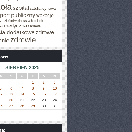
oła
szpital
sztuka cyfrowa
E
port publiczny
wakacje
z dziećmi
wellness w hotelach
za medyczna
zabawa
cia dodatkowe
zdrowe
zdrowie
enie
SIERPIEŃ 2025
W
Ś
C
P
S
N
1
2
3
5
6
7
8
9
10
12
13
14
15
16
17
19
20
21
22
23
24
26
27
28
29
30
31
»