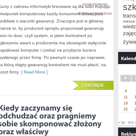
szk
JAKIEKOLWIEK
KOMENTOWANIA
Kursy z zakresu informatyki kreowane są dla ludzi Kupując
ekwipunek komputerowy każdy konsument dzisiaj pyta
OPROGRAMOWANI
ZOSTAŁA WYŁĄCZONA
trans
wnikliwie o warunki gwarancji. Znaczące jest w głównej
wakacje 
PECETA
wied
mierze to, by producent sprzętu proponował gwarancję
RÓŻNI
zaję
door-to-door, czyli system, w jakim kontrahent po
żywi
SIĘ
zgłoszeniu awarii u producenta ma obowiązek wyłącznie
zapakować komputer i czekać na przybycie kuriera
OD
wysłanego przez firmę. Po pewnym czasie po naprawie,
SIEBIE.
za którą objęty gwarancją kontrahent nie musi płacić, na
W
koszt firmy
[ Read More ]
NASTĘPSTWIE
P
CONTINUE
TEGO
4
OCZYWIŚCIE
11
18
25
« lip
wrz 