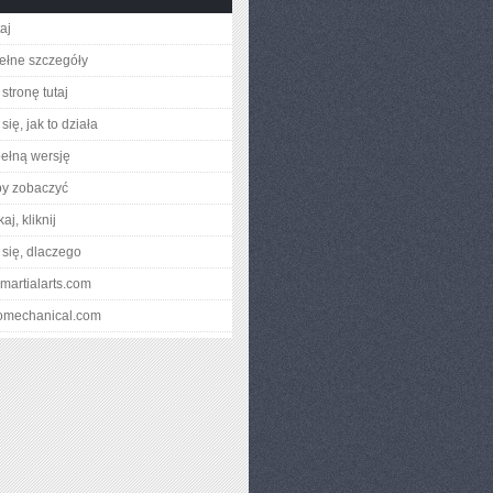
taj
ełne szczegóły
stronę tutaj
ię, jak to działa
ełną wersję
by zobaczyć
aj, kliknij
się, dlaczego
pmartialarts.com
ecomechanical.com