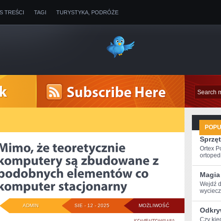
IS TREŚCI
TAGI
TURYSTYKA, PODRÓŻE
POP
Sprzęt
Ortex P
ortopedi
Magia
Wejdź d
wyciecze
ADMIN
SIE - 12 - 2025
MOŻLIWOŚĆ
Odkry
Czy kie
MIMO,
KOMENTOWANIA