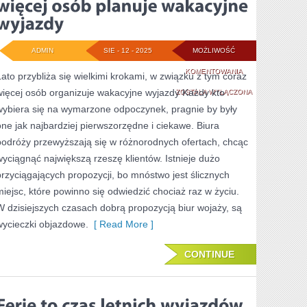
ADMIN
SIE - 12 - 2025
MOŻLIWOŚĆ
LATO
KOMENTOWANIA
Lato przybliża się wielkimi krokami, w związku z tym coraz
więcej osób organizuje wakacyjne wyjazdy Każdy kto
ZBLIŻA
ZOSTAŁA WYŁĄCZONA
wybiera się na wymarzone odpoczynek, pragnie by były
SIĘ
one jak najbardziej pierwszorzędne i ciekawe. Biura
WIELKIMI
podróży przewyższają się w różnorodnych ofertach, chcąc
KROKAMI,
wyciągnąć największą rzeszę klientów. Istnieje dużo
przyciągających propozycji, bo mnóstwo jest ślicznych
W
miejsc, które powinno się odwiedzić chociaż raz w życiu.
TAKIM
W dzisiejszych czasach dobrą propozycją biur wojaży, są
RAZIE
wycieczki objazdowe.
[ Read More ]
CORAZ
CONTINUE
WIĘCEJ
OSÓB
PLANUJE