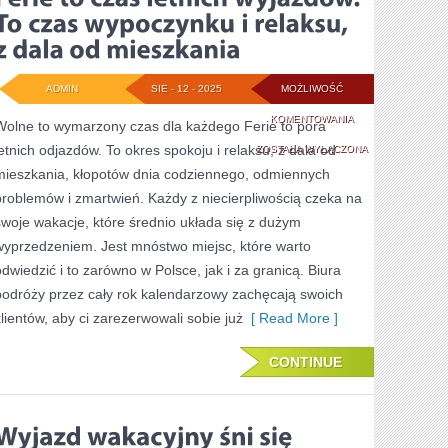
WAKACYJNE
WYJAZDY
ADMIN
SIE - 12 - 2025
MOŻLIWOŚĆ
FERIE
KOMENTOWANIA
Wolne to wymarzony czas dla każdego Ferie to pora
letnich odjazdów. To okres spokoju i relaksu, z dala od
TO
ZOSTAŁA WYŁĄCZONA
mieszkania, kłopotów dnia codziennego, odmiennych
CZAS
problemów i zmartwień. Każdy z niecierpliwością czeka na
LETNICH
swoje wakacje, które średnio układa się z dużym
WYJAZDÓW.
wyprzedzeniem. Jest mnóstwo miejsc, które warto
odwiedzić i to zarówno w Polsce, jak i za granicą. Biura
TO
podróży przez cały rok kalendarzowy zachęcają swoich
CZAS
klientów, aby ci zarezerwowali sobie już
[ Read More ]
WYPOCZYNKU
I
CONTINUE
RELAKSU,
Z
DALA