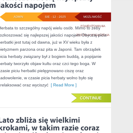
ADMIN
SIE - 12 - 2025
MOŻLIWOŚĆ
HERBATA
KOMENTOWANIA
Herbata to szczególny napój wielu osób. Mimo to żeby
rozkoszować się najlepszej jakości napojem Obyczaj picia
TO
ZOSTAŁA WYŁĄCZONA
herbatki jest tutaj od dawna, już w XV wieku była z
SPECJALNY
pietyzmem parzona oraz pita w Japonii. Tam obrządek
NAPÓJ
picia herbaty związany był z bogiem buddą, a popijanie
WIELU
herbaty tworzyło objaw kultu oraz czci tego boga. W
czasie piciu herbatki pielęgnowano ciszę oraz
OSÓB.
zadowolenie, w czasie picia herbaty wolno było się
JEDNAKŻE
zrelaksować oraz wyciszyć
[ Read More ]
ABY
ROZKOSZOWAĆ
CONTINUE
SIĘ
NAJLEPSZEJ
JAKOŚCI
NAPOJEM