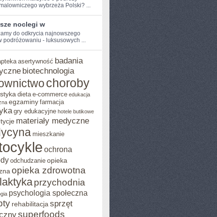
 malowniczego wybrzeża Polski? ...
sze noclegi w
amy⁢ do odkrycia najnowszego
w podróżowaniu - ⁢luksusowych ...
badania
apteka
asertywność
yczne
biotechnologia
choroby
ownictwo
styka
dieta
e-commerce
edukacja
egzaminy
farmacja
zna
yka
gry edukacyjne
hotele butikowe
materiały medyczne
tycje
ycyna
mieszkanie
tocykle
ochrona
ody
opieka
odchudzanie
opieka zdrowotna
zna
ilaktyka
przychodnia
psychologia społeczna
gia
pty
sprzęt
rehabilitacja
superfoods
czny