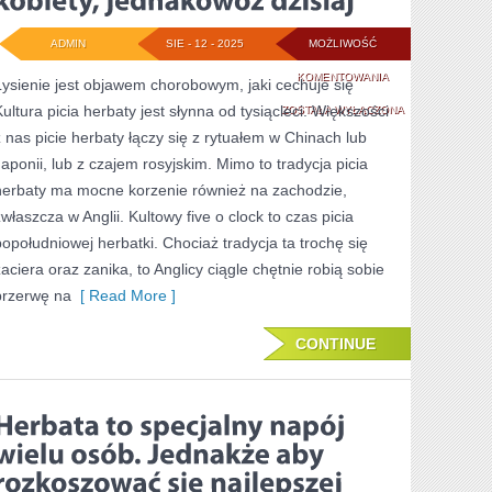
ADMIN
SIE - 12 - 2025
MOŻLIWOŚĆ
KIEDYŚ
KOMENTOWANIA
Łysienie jest objawem chorobowym, jaki cechuje się
Kultura picia herbaty jest słynna od tysiącleci. Większości
WYPADANIE
ZOSTAŁA WYŁĄCZONA
z nas picie herbaty łączy się z rytuałem w Chinach lub
WŁOSÓW
Japonii, lub z czajem rosyjskim. Mimo to tradycja picia
NAJRZADZIEJ
herbaty ma mocne korzenie również na zachodzie,
TRAKTOWAŁO
zwłaszcza w Anglii. Kultowy five o clock to czas picia
popołudniowej herbatki. Chociaż tradycja ta trochę się
KOBIETY,
zaciera oraz zanika, to Anglicy ciągle chętnie robią sobie
JEDNAKOWOŻ
przerwę na
[ Read More ]
DZISIAJ
CONTINUE