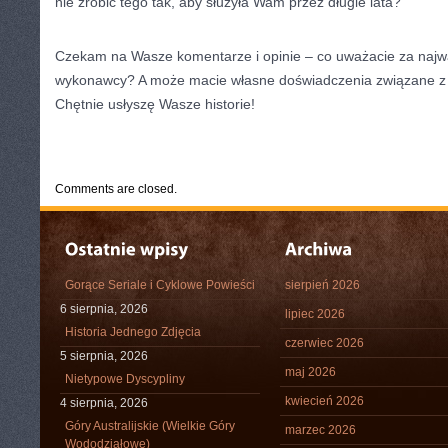
nie zrobić tego tak, aby służyła Wam przez długie lata?
Czekam na Wasze komentarze i opinie – co uważacie za najw
wykonawcy? A może macie własne doświadczenia związane z
Chętnie usłyszę Wasze historie!
CATEGORIES:
TURYSTYKA, PODRÓŻE
Comments are closed.
Gorące Seriale i Cyklowe Powieści
sierpień 2026
6 sierpnia, 2026
lipiec 2026
Historia Jednego Zdjęcia
czerwiec 2026
5 sierpnia, 2026
maj 2026
Nietypowe Dyscypliny
kwiecień 2026
4 sierpnia, 2026
Góry Australijskie (Wielkie Góry
marzec 2026
Wododziałowe)