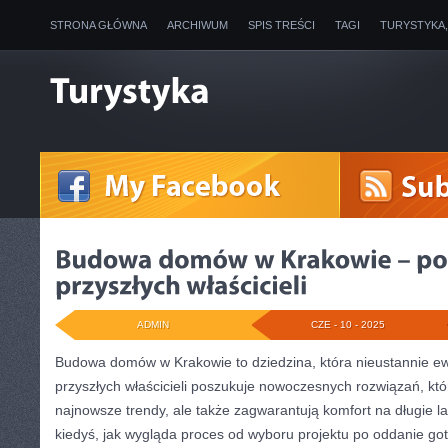
STRONA GŁÓWNA
ARCHIWUM
SPIS TREŚCI
TAGI
TURYSTYKA
ADMIN
CZE - 10 - 2025
Budowa domów w Krakowie to dziedzina, która nieustannie ewo
przyszłych właścicieli poszukuje nowoczesnych rozwiązań, któr
najnowsze trendy, ale także zagwarantują komfort na długie la
kiedyś, jak wygląda proces od wyboru projektu po oddanie 