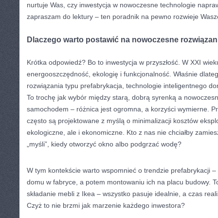
nurtuje Was, czy inwestycja w nowoczesne technologie naprawd
zapraszam do lektury – ten poradnik na pewno rozwieje Wasze
Dlaczego warto postawić na nowoczesne rozwiąza
Krótka odpowiedź? Bo to inwestycja w przyszłość. W XXI wie
energooszczędność, ekologię i funkcjonalność. Właśnie dlate
rozwiązania typu prefabrykacja, technologie inteligentnego d
To trochę jak wybór między starą, dobrą syrenką a nowoczes
samochodem – różnica jest ogromna, a korzyści wymierne. P
często są projektowane z myślą o minimalizacji kosztów eksploat
ekologiczne, ale i ekonomiczne. Kto z nas nie chciałby zamie
„myśli”, kiedy otworzyć okno albo podgrzać wodę?
W tym kontekście warto wspomnieć o trendzie prefabrykacji –
domu w fabryce, a potem montowaniu ich na placu budowy. T
składanie mebli z Ikea – wszystko pasuje idealnie, a czas real
Czyż to nie brzmi jak marzenie każdego inwestora?