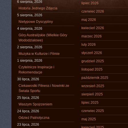
6 sierpnia, 2026
lipiec 2026
Historia Jednego Zdjęcia
czerwiec 2026
5 sierpnia, 2026
maj 2026
Nietypowe Dyscypliny
kwiecień 2026
4 sierpnia, 2026
Góry Australijskie (Wielkie Góry
marzec 2026
Wododziałowe)
luty 2026
2 sierpnia, 2026
styczeń 2026
Muzyka w Kulturze i Filmie
1 sierpnia, 2026
grudzień 2025
Czytelnicze Inspiracje i
listopad 2025
Rekomendacje
październik 2025
30 lipca, 2026
Ciekawostki Fitness i Nowinki ze
wrzesień 2025
Świata Sportu
sierpień 2025
25 lipca, 2026
lipiec 2025
Waszym Spojrzeniem
czerwiec 2025
24 lipca, 2026
Odzież Patriotyczna
maj 2025
23 lipca, 2026
kwiecień 2025