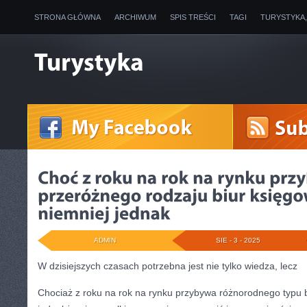
STRONA GŁÓWNA
ARCHIWUM
SPIS TREŚCI
TAGI
TURYSTYKA
ADMIN
SIE - 3 - 2025
W dzisiejszych czasach potrzebna jest nie tylko wiedza, lecz
Chociaż z roku na rok na rynku przybywa różnorodnego typu 