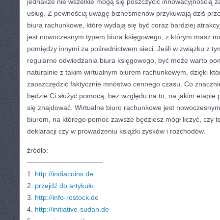
jednakże nie wszelkie mogą się poszczycić innowacyjnością z
usług. Z pewnością uwagę biznesmenów przykuwają dziś prze
biura rachunkowe, które wydają się być coraz bardziej atrakc
jest nowoczesnym typem biura księgowego, z którym masz mo
pomiędzy innymi za pośrednictwem sieci. Jeśli w związku z t
regularne odwiedzania biura księgowego, być może warto po
naturalnie z takim wirtualnym biurem rachunkowym, dzięki kt
zaoszczędzić faktycznie mnóstwo cennego czasu. Co znacznie 
będzie Ci służyć pomocą, bez względu na to, na jakim etapie
się znajdować. Wirtualne biuro rachunkowe jest nowoczesny
biurem, na którego pomoc zawsze będziesz mógł liczyć, czy t
deklaracji czy w prowadzeniu książki zysków i rozchodów.
źródło:
———————————
1.
http://indiacoins.de
2.
przejdź do artykułu
3.
http://info-rostock.de
4.
http://initiative-sudan.de