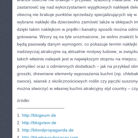
zastanowić się nad wykorzystaniem wyjątkowych naklejek dek
obecną nie brakuje punktów sprzedaży specjalizujących się w
wybrane naklejki dla dzieciwolno zamówić także w sklepach in
dzięki takim naklejkom w prędki i banalny sposób można odmi
gotowania. Wzory są na tyle urozmaicone, że wolno znaleźć be
będą pasowały danym wymogom, co pokazuje termin naklejki
nadzwyczaj atrakcyjne są aktualnie motywy ludowe, w związk
takich właśnie nalepek jest w największym stopniu na miejscu.
pomyśleć oraz o odmiennych dodatkach – jak na przykład obr
groszki, drewniane elementy wyposażenia kuchni (np. chleba
owoce), wianek z okolicznościowych roślin czy pęczki suszonyc
można stworzyć w własnej kuchni atrakcyjny styl country – czyli
źródło:
———————————
1.
http://blogeum.de
2.
http://blogvisor.de
3.
http://blondpropaganda.de
4.
http://bluebayouboracay.com