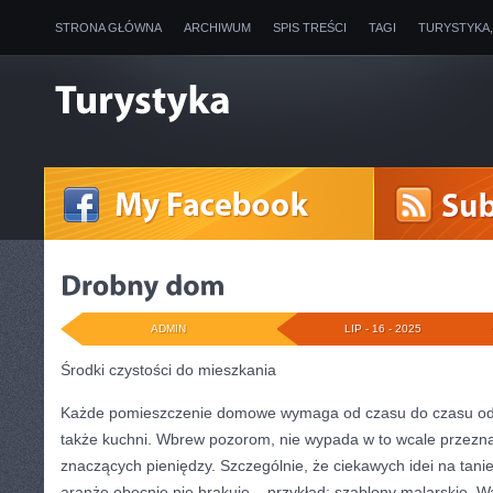
STRONA GŁÓWNA
ARCHIWUM
SPIS TREŚCI
TAGI
TURYSTYKA
ADMIN
LIP - 16 - 2025
Środki czystości do mieszkania
Każde pomieszczenie domowe wymaga od czasu do czasu odśw
także kuchni. Wbrew pozorom, nie wypada w to wcale przezn
znaczących pieniędzy. Szczególnie, że ciekawych idei na tani
aranże obecnie nie brakuje – przykład: szablony malarskie. W