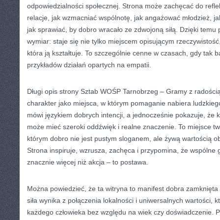
odpowiedzialności społecznej. Strona może zachęcać do refle
relacje, jak wzmacniać wspólnotę, jak angażować młodzież, ja
jak sprawiać, by dobro wracało ze zdwojoną siłą. Dzięki temu
wymiar: staje się nie tylko miejscem opisującym rzeczywistość,
która ją kształtuje. To szczególnie cenne w czasach, gdy tak
przykładów działań opartych na empatii.
Długi opis strony Sztab WOŚP Tarnobrzeg – Gramy z radością
charakter jako miejsca, w którym pomaganie nabiera ludzkiego
mówi językiem dobrych intencji, a jednocześnie pokazuje, że k
może mieć szeroki oddźwięk i realne znaczenie. To miejsce tw
którym dobro nie jest pustym sloganem, ale żywą wartością o
Strona inspiruje, wzrusza, zachęca i przypomina, że wspólne g
znacznie więcej niż akcja – to postawa.
Można powiedzieć, że ta witryna to manifest dobra zamknięta w
siła wynika z połączenia lokalności i uniwersalnych wartości, k
każdego człowieka bez względu na wiek czy doświadczenie. 