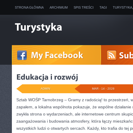
STRONA GŁÓWNA
ARCHIWUM
SPIS TREŚCI
TAGI
TURYSTYKA
ADMIN
MAR - 14 - 2026
Sztab WOŚP Tarnobrzeg – Gramy z radością! to przestrzeń, w
zapałem, a lokalna wspólnota pokazuje, że wspólne działanie 
zwykła strona o wydarzeniach, ale internetowe centrum skupi
zaangażowania i budowania atmosfery, która łączy mieszkań
wszystkich ludzi o otwartych sercach. Każdy, kto trafia do tej 