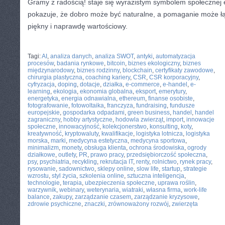
Gramy z radością! staje się wyrazistym symbolem społecznej en
pokazuje, że dobro może być naturalne, a pomaganie może łąc
piękny i naprawdę wartościowy.
CATEGORIES:
TURYSTYKA, PODRÓŻE
Tagi:
AI
,
analiza danych
,
analiza SWOT
,
antyki
,
automatyzacja
procesów
,
badania rynkowe
,
bitcoin
,
biznes ekologiczny
,
biznes
międzynarodowy
,
biznes rodzinny
,
blockchain
,
certyfikaty zawodowe
,
chirurgia plastyczna
,
coaching kariery
,
CSR
,
CSR korporacyjny
,
cyfryzacja
,
doping
,
dotacje
,
działka
,
e-commerce
,
e-handel
,
e-
learning
,
ekologia
,
ekonomia globalna
,
eksport
,
emerytury
,
energetyka
,
energia odnawialna
,
ethereum
,
finanse osobiste
,
fotografowanie
,
fotowoltaika
,
franczyza
,
fundraising
,
fundusze
europejskie
,
gospodarka odpadami
,
green business
,
handel
,
handel
zagraniczny
,
hobby artystyczne
,
hodowla zwierząt
,
import
,
innowacje
społeczne
,
innowacyjność
,
kolekcjonerstwo
,
konsulting
,
koty
,
kreatywność
,
kryptowaluty
,
kwalifikacje
,
logistyka lotnicza
,
logistyka
morska
,
marki
,
medycyna estetyczna
,
medycyna sportowa
,
minimalizm
,
monety
,
obsługa klienta
,
ochrona środowiska
,
ogrody
działkowe
,
outlety
,
PR
,
prawo pracy
,
przedsiębiorczość społeczna
,
psy
,
psychiatria
,
recykling
,
rekrutacja IT
,
renty
,
rolnictwo
,
rynek pracy
,
rysowanie
,
sadownictwo
,
sklepy online
,
slow life
,
startup
,
strategie
wzrostu
,
styl życia
,
szkolenia online
,
sztuczna inteligencja
,
technologie
,
terapia
,
ubezpieczenia społeczne
,
uprawa roślin
,
warzywnik
,
webinary
,
weterynaria
,
wiatraki
,
własna firma
,
work-life
balance
,
zakupy
,
zarządzanie czasem
,
zarządzanie kryzysowe
,
zdrowie psychiczne
,
znaczki
,
zrównoważony rozwój
,
zwierzęta