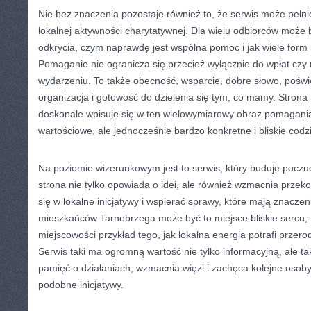
Nie bez znaczenia pozostaje również to, że serwis może pełn
lokalnej aktywności charytatywnej. Dla wielu odbiorców może
odkrycia, czym naprawdę jest wspólna pomoc i jak wiele form
Pomaganie nie ogranicza się przecież wyłącznie do wpłat czy
wydarzeniu. To także obecność, wsparcie, dobre słowo, poświ
organizacja i gotowość do dzielenia się tym, co mamy. Stro
doskonale wpisuje się w ten wielowymiarowy obraz pomagania,
wartościowe, ale jednocześnie bardzo konkretne i bliskie cod
Na poziomie wizerunkowym jest to serwis, który buduje poczu
strona nie tylko opowiada o idei, ale również wzmacnia prze
się w lokalne inicjatywy i wspierać sprawy, które mają znaczen
mieszkańców Tarnobrzega może być to miejsce bliskie sercu, 
miejscowości przykład tego, jak lokalna energia potrafi przero
Serwis taki ma ogromną wartość nie tylko informacyjną, ale ta
pamięć o działaniach, wzmacnia więzi i zachęca kolejne osoby
podobne inicjatywy.