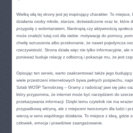
Wielką siłą tej strony jest jej inspirujący charakter. To miejs
działania osoby młode, starsze, doświadczone oraz te, które 
przygodę z wolontariatem, filantropią czy aktywnością społec
może znaleźć tutaj coś dla siebie: motywację do pomocy, po
chwilę wzruszenia albo przekonanie, że nawet pojedyncza os
rzeczywistość. Strona działa więc nie tylko informacyjnie, ale
ponieważ buduje relację z odbiorcą i pokazuje mu, że jest częś
Opisując ten serwis, warto zaakcentować także jego budujący 
wiele przestrzeni internetowych bywa pełnych pośpiechu, napi
Sztab WOŚP Tarnobrzeg – Gramy z radością! jawi się jako oaza
który przypomina, że internet może być narzędziem do szerzenia
przekazywania informacji. Dzięki temu czytelnik nie ma wraże
przypadkową witryną, ale z miejscem tworzonym dla ludzi i pr
wierzą w sens wspólnego działania. To miejsce z ideą, gdzie
człowiek, emocja i prawdziwe zaangażowanie.