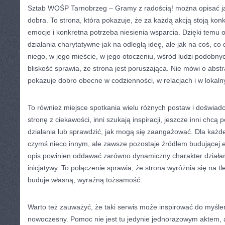
Sztab WOŚP Tarnobrzeg – Gramy z radością! można opisać ja
dobra. To strona, która pokazuje, że za każdą akcją stoją konk
emocje i konkretna potrzeba niesienia wsparcia. Dzięki temu o
działania charytatywne jak na odległą ideę, ale jak na coś, co dz
niego, w jego mieście, w jego otoczeniu, wśród ludzi podobny
bliskość sprawia, że strona jest poruszająca. Nie mówi o abst
pokazuje dobro obecne w codzienności, w relacjach i w lokaln
To również miejsce spotkania wielu różnych postaw i doświad
stronę z ciekawości, inni szukają inspiracji, jeszcze inni chc
działania lub sprawdzić, jak mogą się zaangażować. Dla każd
czymś nieco innym, ale zawsze pozostaje źródłem budującej e
opis powinien oddawać zarówno dynamiczny charakter działań, 
inicjatywy. To połączenie sprawia, że strona wyróżnia się na tle
buduje własną, wyraźną tożsamość.
Warto też zauważyć, że taki serwis może inspirować do myśl
nowoczesny. Pomoc nie jest tu jedynie jednorazowym aktem, al