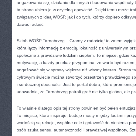
angażowanie się, działanie dla innych i budowanie wspólnoty
ta strona ubiera je w czytelną opowieść. Dzięki temu może tra
związanych z ideą WOŚP, jak i do tych, którzy dopiero odkry
dawać radość.
Sztab WOŚP Tarnobrzeg – Gramy z radością! to zatem wyjątk
która łączy informację z emocją, lokalność z uniwersalnym prz
społeczne z prawdziwie ludzkim ciepłem. To miejsce, gdzie k
motywację, a każdy przekaz przypomina, że warto być razem, 
angażować się w sprawy większe niż własny interes. Strona t
cyfrowym świecie można stworzyć przestrzeń prawdziwego spo
i serdecznej obecności. Jest to portal dobra, które promieniuj
udowadnia, że Tarnobrzeg potrafi grać nie tylko głośno, ale p
To właśnie dlatego opis tej strony powinien być pełen entuzjazm
To miejsce, które inspiruje, buduje mosty między ludźmi i prz
wartością są relacje, wspólne cele i gotowość do niesienia p
osób szuka sensu, autentyczności i prawdziwej wspólnoty, S