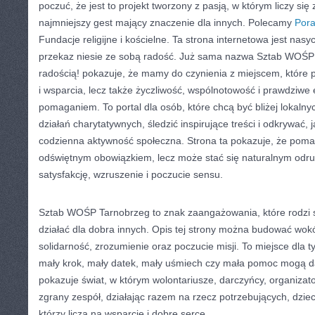
poczuć, że jest to projekt tworzony z pasją, w którym liczy się 
najmniejszy gest mający znaczenie dla innych. Polecamy
Pora
Fundacje religijne i kościelne. Ta strona internetowa jest nas
przekaz niesie ze sobą radość. Już sama nazwa Sztab WOŚP
radością! pokazuje, że mamy do czynienia z miejscem, które pr
i wsparcia, lecz także życzliwość, wspólnotowość i prawdziwe
pomaganiem. To portal dla osób, które chcą być bliżej lokalnyc
działań charytatywnych, śledzić inspirujące treści i odkrywać, 
codzienna aktywność społeczna. Strona ta pokazuje, że poma
odświętnym obowiązkiem, lecz może stać się naturalnym odru
satysfakcję, wzruszenie i poczucie sensu.
Sztab WOŚP Tarnobrzeg to znak zaangażowania, które rodzi s
działać dla dobra innych. Opis tej strony można budować wokół
solidarność, zrozumienie oraz poczucie misji. To miejsce dla t
mały krok, mały datek, mały uśmiech czy mała pomoc mogą dać
pokazuje świat, w którym wolontariusze, darczyńcy, organizat
zgrany zespół, działając razem na rzecz potrzebujących, dzieci
którzy liczą na wsparcie i dobre serce.