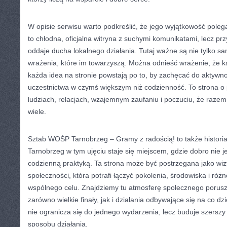
W opisie serwisu warto podkreślić, że jego wyjątkowość polega
to chłodna, oficjalna witryna z suchymi komunikatami, lecz prz
oddaje ducha lokalnego działania. Tutaj ważne są nie tylko s
wrażenia, które im towarzyszą. Można odnieść wrażenie, że k
każda idea na stronie powstają po to, by zachęcać do aktywnoś
uczestnictwa w czymś większym niż codzienność. To strona o
ludziach, relacjach, wzajemnym zaufaniu i poczuciu, że raz
wiele.
Sztab WOŚP Tarnobrzeg – Gramy z radością! to także historia
Tarnobrzeg w tym ujęciu staje się miejscem, gdzie dobro nie j
codzienną praktyką. Ta strona może być postrzegana jako wi
społeczności, która potrafi łączyć pokolenia, środowiska i róż
wspólnego celu. Znajdziemy tu atmosferę społecznego porusz
zarówno wielkie finały, jak i działania odbywające się na co dz
nie ogranicza się do jednego wydarzenia, lecz buduje szersz
sposobu działania.