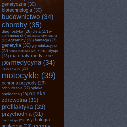
genetyczne
(30)
biotechnologia
(30)
budownictwo
(34)
choroby
(35)
diagnostyka
(28)
dieta
(27)
e-
commerce
(27)
edukacja turystyczna
egzaminy
(28)
farmacja
(27)
(26)
genetyka
(30)
gry edukacyjne
korepetycje
(27)
hotele butikowe
(26)
materiały medyczne
(28)
medycyna
(34)
(30)
mieszkanie
(27)
motocykle
(39)
ochrona przyrody
(29)
opieka
odchudzanie
(27)
opieka
społeczna
(28)
zdrowotna
(31)
profilaktyka
(33)
przychodnia
(31)
psychologia
psychologia
(26)
recepty
społeczna
(29)