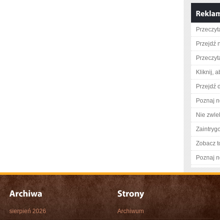
Przeczyta
Przejdź n
Przeczyt
Kliknij, 
Przejdź d
Poznaj n
Nie zwlek
Zaintry
Zobacz t
Poznaj n
sierpień 2026
Archiwum