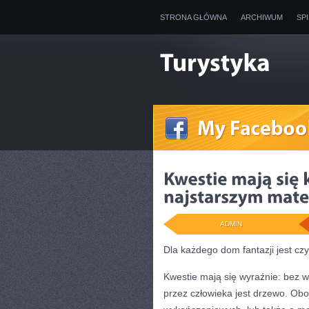
STRONA GŁÓWNA
ARCHIWUM
SP
ADMIN
Dla każdego dom fantazji jest cz
Kwestie mają się wyraźnie: bez
przez człowieka jest drzewo. Oboj