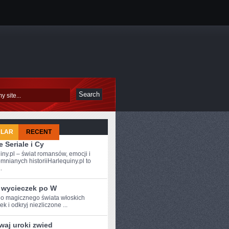
ULAR
RECENT
 Seriale i Cy
iny.pl – świat romansów, emocji i
mnianych historiiHarlequiny.pl to
.
 wycieczek po W
o magicznego świata włoskich
k i odkryj ‌niezliczone ...
waj uroki zwied