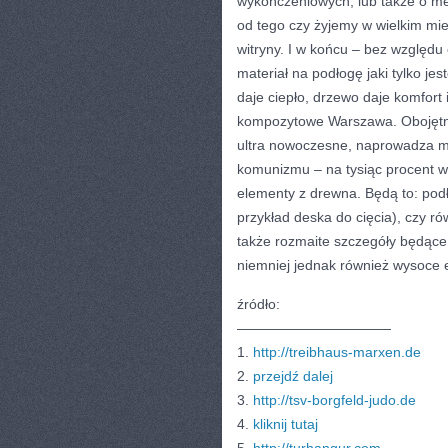
wykończeniowych, lub także o me
od tego czy żyjemy w wielkim mie
witryny. I w końcu – bez względu
materiał na podłogę jaki tylko j
daje ciepło, drzewo daje komfort 
kompozytowe Warszawa. Obojętni
ultra nowoczesne, naprowadza m
komunizmu – na tysiąc procent w
elementy z drewna. Będą to: podł
przykład deska do cięcia), czy rów
także rozmaite szczegóły będące
niemniej jednak również wysoce 
źródło:
———————————
1.
http://treibhaus-marxen.de
2.
przejdź dalej
3.
http://tsv-borgfeld-judo.de
4.
kliknij tutaj