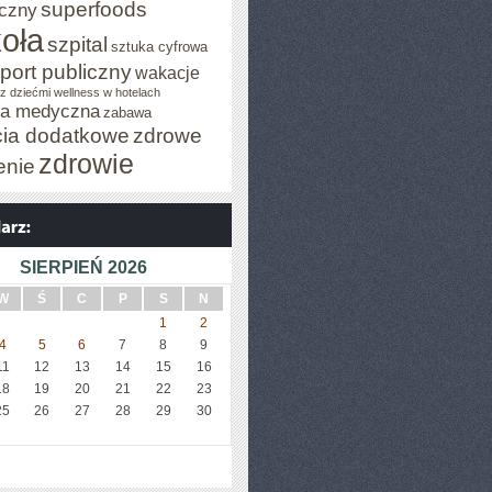
superfoods
czny
oła
szpital
sztuka cyfrowa
port publiczny
wakacje
z dziećmi
wellness w hotelach
za medyczna
zabawa
cia dodatkowe
zdrowe
zdrowie
enie
SIERPIEŃ 2026
W
Ś
C
P
S
N
1
2
4
5
6
7
8
9
11
12
13
14
15
16
18
19
20
21
22
23
25
26
27
28
29
30