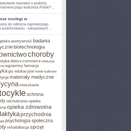
dykolwiek​ marzyłeś o podróży
 malowniczego wybrzeża Polski? ...
sze noclegi w
amy⁢ do odkrycia najnowszego
w podróżowaniu - ⁢luksusowych ...
badania
apteka
asertywność
yczne
biotechnologia
choroby
ownictwo
styka
dieta
e-commerce
edukacja
egzaminy
farmacja
zna
yka
gry edukacyjne
hotele butikowe
materiały medyczne
tycje
ycyna
mieszkanie
tocykle
ochrona
ody
opieka
odchudzanie
opieka zdrowotna
zna
ilaktyka
przychodnia
psychologia społeczna
gia
pty
sprzęt
rehabilitacja