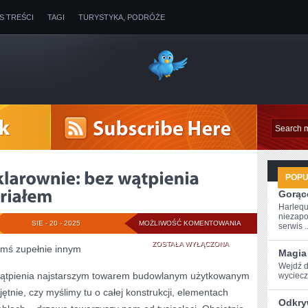
IS TREŚCI
TAGI
TURYSTYKA, PODRÓŻE
POP
Gorące
Harlequ
niezapo
KWESTIE
SIE - 20 - 2025
MOŻLIWOŚĆ KOMENTOWANIA
serwis ..
MAJĄ
ZOSTAŁA WYŁĄCZONA
ymś zupełnie innym
Magia
SIĘ
Wejdź d
 wątpienia najstarszym towarem budowlanym użytkowanym
wyciecze
KLAROWNIE:
ętnie, czy myślimy tu o całej konstrukcji, elementach
Odkry
BEZ