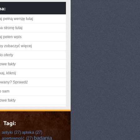
j pełną wersję tutaj
a stronę tutaj
aj pełen wpis
aby zobaczyć więcej
o oferty
owe fakty
aj, kliknij
gowany? Sprawdź
o sam
owe fakty
antyki
(27)
apteka
(27)
badania
asertywność
(27)