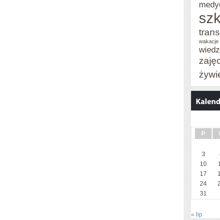
medy
szk
trans
wakacje 
wied
zaję
żywi
P
3
10
17
24
31
« lip