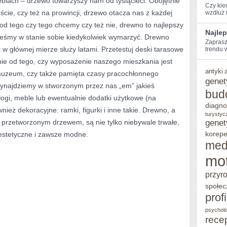
blach – drzewo towarzyszy nam od tysiącleci. Obojętnie
Czy kie
ście, czy też na prowincji, drzewo otacza nas z każdej
wzdłuż‍
WĄTPIENIA
 od tego czy tego chcemy czy też nie, drewno to najlepszy
NAJSTARSZYM
Najlep
esteśmy w stanie sobie kiedykolwiek wymarzyć. Drewno
Zaprasz
MATERIAŁEM
i w głównej mierze służy latami. Przetestuj deski tarasowe
trendu 
e od tego, czy wyposażenie naszego mieszkania jest
antyki
uzeum, czy także pamięta czasy pracochłonnego
genet
ynajdziemy w stworzonym przez nas „em” jakieś
bud
ogi, meble lub ewentualnie dodatki użytkowe (na
diagno
nież dekoracyjne: ramki, figurki i inne takie. Drewno, a
turystyc
genet
 przetworzonym drzewem, są nie tylko niebywale trwałe,
korepe
estetyczne i zawsze modne.
med
mo
przyr
społec
prof
psycholo
rece