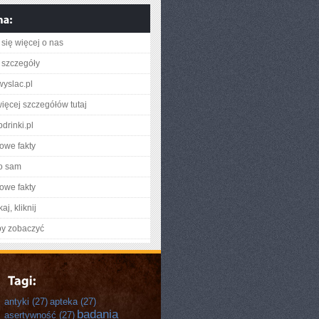
się więcej o nas
 szczegóły
yslac.pl
ięcej szczegółów tutaj
bdrinki.pl
owe fakty
o sam
owe fakty
aj, kliknij
by zobaczyć
antyki
(27)
apteka
(27)
badania
asertywność
(27)