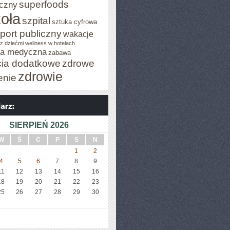
superfoods
czny
oła
szpital
sztuka cyfrowa
port publiczny
wakacje
z dziećmi
wellness w hotelach
za medyczna
zabawa
cia dodatkowe
zdrowe
zdrowie
enie
SIERPIEŃ 2026
W
Ś
C
P
S
N
1
2
4
5
6
7
8
9
11
12
13
14
15
16
18
19
20
21
22
23
25
26
27
28
29
30