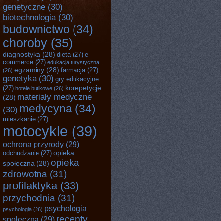
genetyczne
(30)
biotechnologia
(30)
budownictwo
(34)
choroby
(35)
diagnostyka
(28)
dieta
(27)
e-
commerce
(27)
edukacja turystyczna
egzaminy
(28)
farmacja
(27)
(26)
genetyka
(30)
gry edukacyjne
korepetycje
(27)
hotele butikowe
(26)
materiały medyczne
(28)
medycyna
(34)
(30)
mieszkanie
(27)
motocykle
(39)
ochrona przyrody
(29)
opieka
odchudzanie
(27)
opieka
społeczna
(28)
zdrowotna
(31)
profilaktyka
(33)
przychodnia
(31)
psychologia
psychologia
(26)
recepty
społeczna
(29)