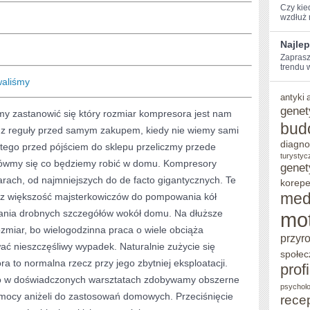
Czy kie
wzdłuż‍
Najlep
Zaprasz
trendu 
waliśmy
antyki
genet
my zastanowić się który rozmiar kompresora jest nam
bud
e z reguły przed samym zakupem, kiedy nie wiemy sami
diagno
tego przed pójściem do sklepu przeliczmy przede
turystyc
nówmy się co będziemy robić w domu. Kompresory
genet
rach, od najmniejszych do de facto gigantycznych. Te
korepe
med
ez większość majsterkowiczów do pompowania kół
ania drobnych szczegółów wokół domu. Na dłuższe
mo
zmiar, bo wielogodzinna praca o wiele obciąża
przyr
 nieszczęśliwy wypadek. Naturalnie zużycie się
społec
to normalna rzecz przy jego zbytniej eksploatacji.
prof
go w doświadczonych warsztatach zdobywamy obszerne
psycholo
mocy aniżeli do zastosowań domowych. Przeciśnięcie
rece