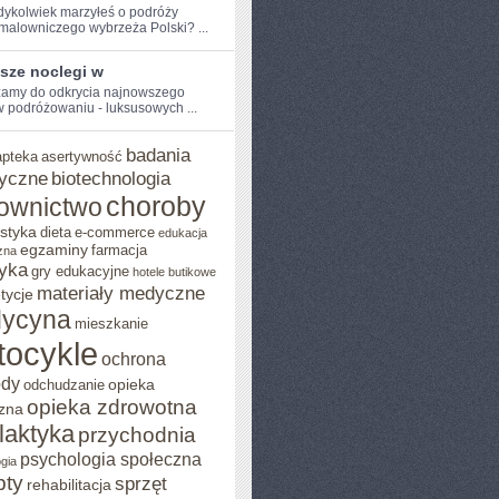
dykolwiek​ marzyłeś o podróży
 malowniczego wybrzeża Polski? ...
sze noclegi w
amy⁢ do odkrycia najnowszego
w podróżowaniu - ⁢luksusowych ...
badania
apteka
asertywność
yczne
biotechnologia
choroby
ownictwo
styka
dieta
e-commerce
edukacja
egzaminy
farmacja
zna
yka
gry edukacyjne
hotele butikowe
materiały medyczne
tycje
ycyna
mieszkanie
tocykle
ochrona
ody
opieka
odchudzanie
opieka zdrowotna
zna
ilaktyka
przychodnia
psychologia społeczna
gia
pty
sprzęt
rehabilitacja