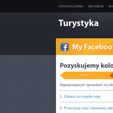
STRONA GŁÓWNA
ARCHIWUM
SP
ADMIN
Najważniejszym sposobem na bli
1.
Zobacz szczegóły tutaj
2.
Przeczytaj nasz najnowszy wpi