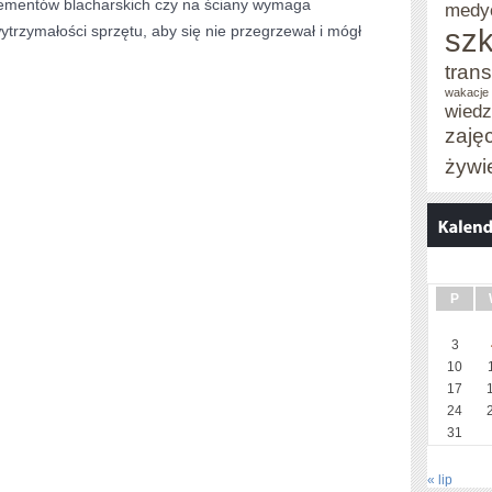
elementów blacharskich czy na ściany wymaga
medy
ytrzymałości sprzętu, aby się nie przegrzewał i mógł
szk
trans
wakacje 
wied
zaję
żywi
P
3
10
17
24
31
« lip