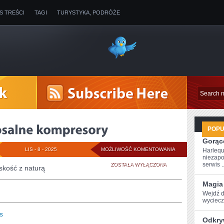
IS TREŚCI
TAGI
TURYSTYKA, PODRÓŻE
POP
Gorące
POZYSKUJEMY
LIS - 8 - 2025
MOŻLIWOŚĆ KOMENTOWANIA
Harlequ
niezapo
KOLOSALNE
serwis ..
ZOSTAŁA WYŁĄCZONA
skość z naturą
KOMPRESORY
Magia
Wejdź d
wyciecze
s
Odkry