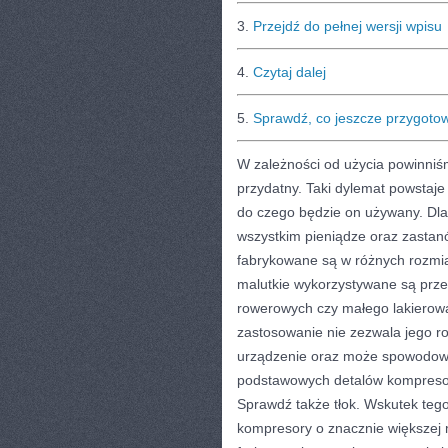
3.
Przejdź do pełnej wersji wpisu
4.
Czytaj dalej
5.
Sprawdź, co jeszcze przygoto
W zależności od użycia powinniś
przydatny. Taki dylemat powstaj
do czego będzie on używany. Dla
wszystkim pieniądze oraz zasta
fabrykowane są w różnych rozmia
malutkie wykorzystywane są prz
rowerowych czy małego lakierow
zastosowanie nie zezwala jego ro
urządzenie oraz może spowodować
podstawowych detalów kompresora 
Sprawdź także tłok. Wskutek te
kompresory o znacznie większej 