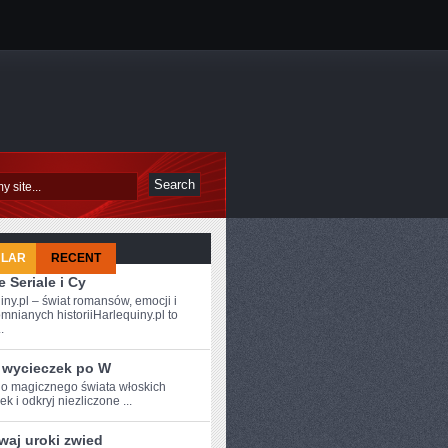
ULAR
RECENT
 Seriale i Cy
iny.pl – świat romansów, emocji i
mnianych historiiHarlequiny.pl to
.
 wycieczek po W
o magicznego świata włoskich
k i odkryj ‌niezliczone ...
waj uroki zwied