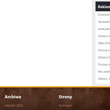
Dowiedz 
Sprawdź
www.jakw
Zobacz w
https://ro
Poznaj n
Zobacz t
Poznaj n
Nie zwlek
Otwórz, 
sierpień 2026
Archiwum