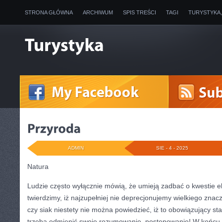
STRONA GŁÓWNA
ARCHIWUM
SPIS TREŚCI
TAGI
TURYSTYKA
ADMIN
SIE - 4 - 2025
Natura
Ludzie często wyłącznie mówią, że umieją zadbać o kwestie e
twierdzimy, iż najzupełniej nie deprecjonujemy wielkiego znacz
czy siak niestety nie można powiedzieć, iż to obowiązujący st
trzeba odmienić swoje rozumowanie, postępowanie! W końcu b