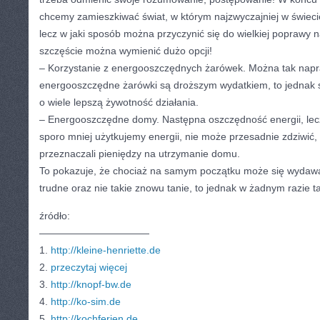
chcemy zamieszkiwać świat, w którym najzwyczajniej w świeci
lecz w jaki sposób można przyczynić się do wielkiej poprawy 
szczęście można wymienić dużo opcji!
– Korzystanie z energooszczędnych żarówek. Można tak napr
energooszczędne żarówki są droższym wydatkiem, to jednak 
o wiele lepszą żywotność działania.
– Energooszczędne domy. Następna oszczędność energii, lecz 
sporo mniej użytkujemy energii, nie może przesadnie zdziwić,
przeznaczali pieniędzy na utrzymanie domu.
To pokazuje, że chociaż na samym początku może się wydawać
trudne oraz nie takie znowu tanie, to jednak w żadnym razie tak
źródło:
———————————
1.
http://kleine-henriette.de
2.
przeczytaj więcej
3.
http://knopf-bw.de
4.
http://ko-sim.de
5.
http://kochferien.de