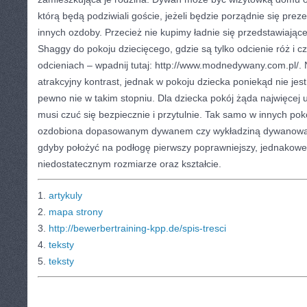
którą będą podziwiali goście, jeżeli będzie porządnie się preze
innych ozdoby. Przecież nie kupimy ładnie się przedstawiają
Shaggy do pokoju dziecięcego, gdzie są tylko odcienie róż i 
odcieniach – wpadnij tutaj: http://www.modnedywany.com.pl/. 
atrakcyjny kontrast, jednak w pokoju dziecka poniekąd nie jes
pewno nie w takim stopniu. Dla dziecka pokój żąda najwięcej
musi czuć się bezpiecznie i przytulnie. Tak samo w innych pok
ozdobiona dopasowanym dywanem czy wykładziną dywanową bę
gdyby położyć na podłogę pierwszy poprawniejszy, jednakowe
niedostatecznym rozmiarze oraz kształcie.
1.
artykuly
2.
mapa strony
3.
http://bewerbertraining-kpp.de/spis-tresci
4.
teksty
5.
teksty
CATEGORIES:
TURYSTYKA, PODRÓŻE