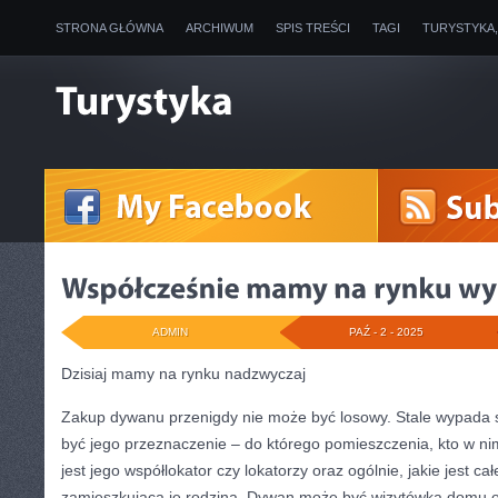
STRONA GŁÓWNA
ARCHIWUM
SPIS TREŚCI
TAGI
TURYSTYKA
ADMIN
PAŹ - 2 - 2025
Dzisiaj mamy na rynku nadzwyczaj
Zakup dywanu przenigdy nie może być losowy. Stale wypada s
być jego przeznaczenie – do którego pomieszczenia, kto w nim
jest jego współlokator czy lokatorzy oraz ogólnie, jakie jest ca
zamieszkująca je rodzina. Dywan może być wizytówką domu o